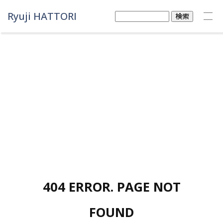
Ryuji HATTORI
検
索:
404 ERROR. PAGE NOT
FOUND