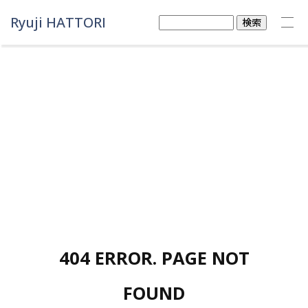
Ryuji HATTORI
検
索:
404 ERROR. PAGE NOT
FOUND