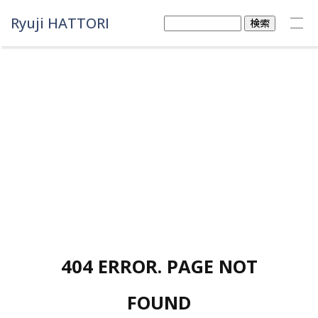
Ryuji HATTORI
検
索:
404 ERROR. PAGE NOT
FOUND