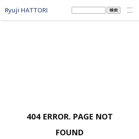
Ryuji HATTORI
検
索:
404 ERROR. PAGE NOT
FOUND