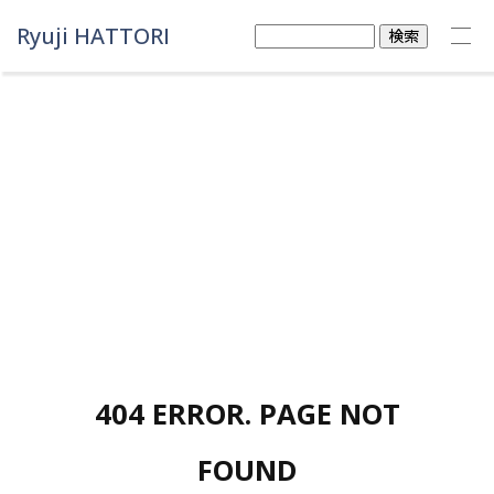
Ryuji HATTORI
検
索:
404 ERROR. PAGE NOT
FOUND