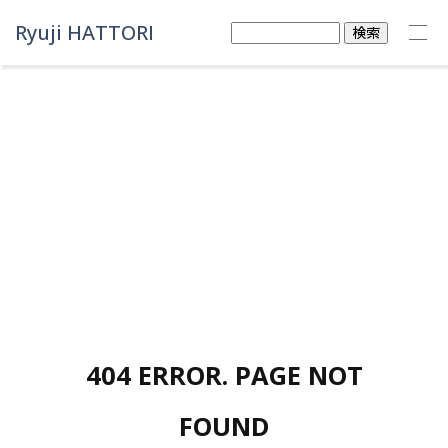
Ryuji HATTORI
検
索:
404 ERROR. PAGE NOT
FOUND