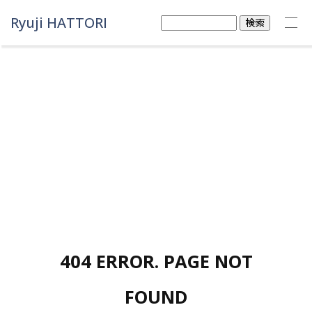
Ryuji HATTORI
検
索:
404 ERROR. PAGE NOT
FOUND