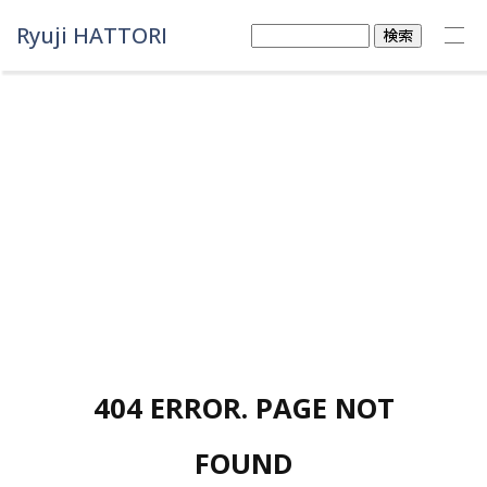
Ryuji HATTORI
検
索:
404 ERROR. PAGE NOT
FOUND