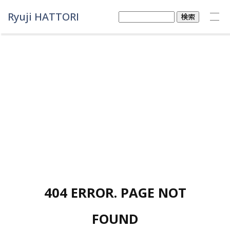
Ryuji HATTORI
検
索:
404 ERROR. PAGE NOT
FOUND