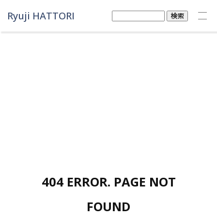
Ryuji HATTORI
検
索:
404 ERROR. PAGE NOT
FOUND