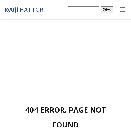
Ryuji HATTORI
検
索:
404 ERROR. PAGE NOT
FOUND