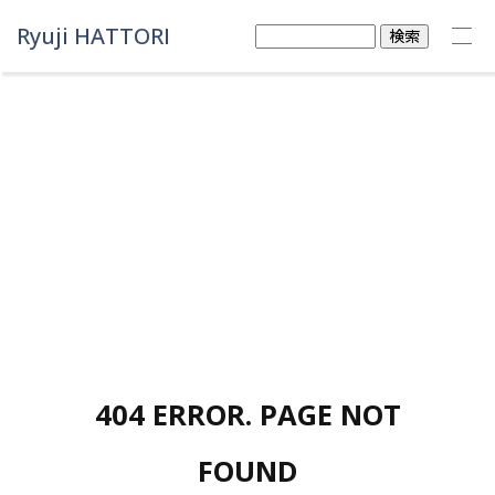
Ryuji HATTORI
検
索:
404 ERROR. PAGE NOT
FOUND