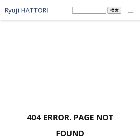
Ryuji HATTORI
検
索:
404 ERROR. PAGE NOT
FOUND