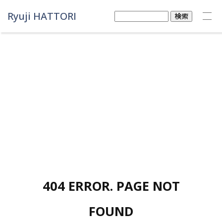
Ryuji HATTORI
検
索:
404 ERROR. PAGE NOT
FOUND