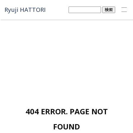
Ryuji HATTORI
検
索:
404 ERROR. PAGE NOT
FOUND