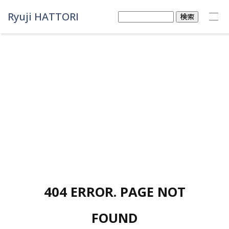
Ryuji HATTORI
検
索:
404 ERROR. PAGE NOT
FOUND