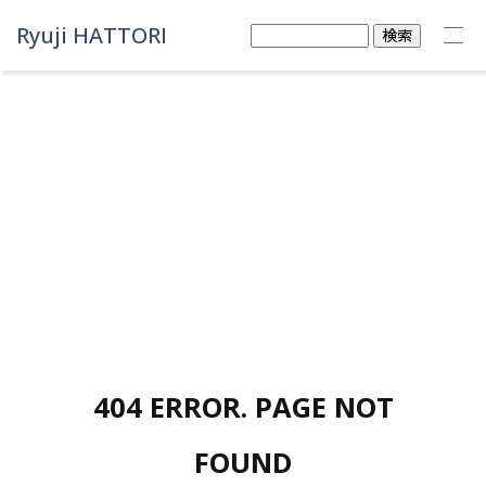
Ryuji HATTORI
検
索:
404 ERROR. PAGE NOT
FOUND