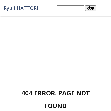
Ryuji HATTORI
検
索:
404 ERROR. PAGE NOT
FOUND