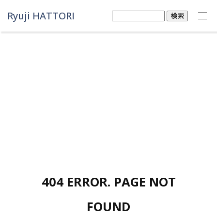
Ryuji HATTORI
検
索:
404 ERROR. PAGE NOT
FOUND