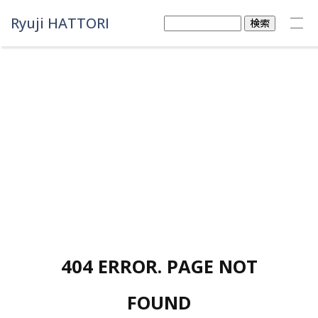
Ryuji HATTORI
検
索:
404 ERROR. PAGE NOT
FOUND