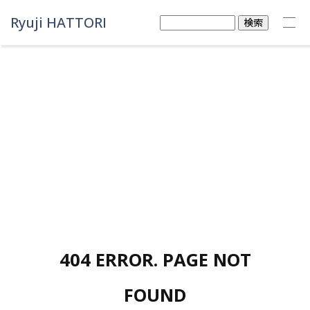
Ryuji HATTORI
検
索:
404 ERROR. PAGE NOT
FOUND