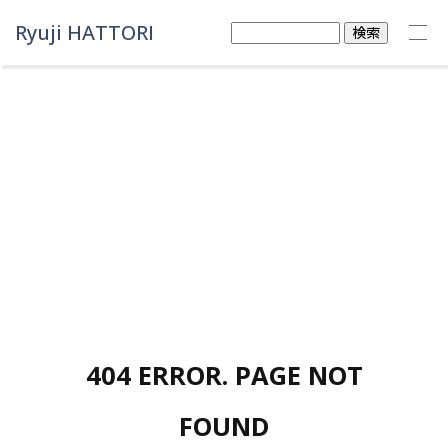
Ryuji HATTORI
検
索:
404 ERROR. PAGE NOT
FOUND